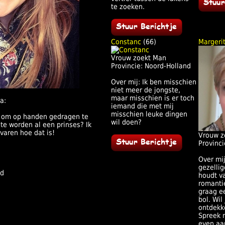
te zoeken.
Constanc
(66)
Margeri
Vrouw zoekt Man
Provincie: Noord-Holland
Over mij: Ik ben misschien
niet meer de jongste,
maar misschien is er toch
a:
iemand die met mij
misschien leuke dingen
ik om op handen gedragen te
wil doen?
e worden al een prinses? Ik
varen hoe dat is!
Vrouw z
Provinci
Over mi
gezellig
nd
houdt v
romanti
graag ee
bol. Wil
ontdekk
Spreek 
even aa