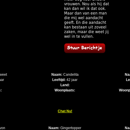
vrouwen. Nou als hij dat
kan dan wil ik dat ook.
Maar dan van een man
die mij wel aandacht
geeft. En die aandacht
kan bestaan uit zoveel
zaken, maar die weet jij
wel in te vullen.
weet
Naam:
Candelita
Na
aar
Leeftijd:
42 jaar
Le
Land:
:
Woonplaats:
Woonp
Chat Nu!
von
Naam:
Gingertopper
Na