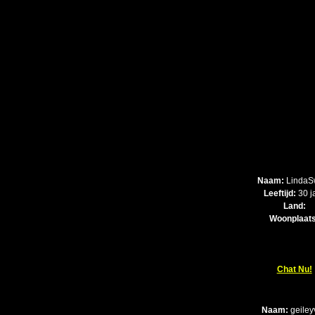
Naam:
LindaS
Leeftijd:
30 j
Land:
Woonplaats
Chat Nu!
Naam:
geiley