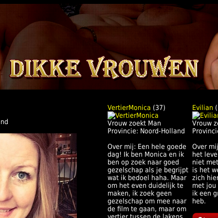
VertierMonica
(37)
Evilian
(
and
Vrouw zoekt Man
Vrouw z
Provincie: Noord-Holland
Provinci
Over mij: Een hele goede
Over mij:
dag! Ik ben Monica en ik
het leve
ben op zoek naar goed
niet met
gezelschap als je begrijpt
is het 
wat ik bedoel haha. Maar
zich hi
om het even duidelijk te
met jou
maken, ik zoek geen
ik een 
gezelschap om mee naar
heb.
de film te gaan, maar om
vertier tussen de lakens