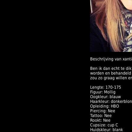
Beschrijving van xanti
Ben ik dan echt te d
worden en behandeld t
zou zo graag willen er
Lengte: 170-175
Figuur: Mollig
Oogkleur: blauw
Haarkleur: donkerblo
Opleiding: HBO
Piercing: Nee
Tattoo: Nee
Rookt: Nee
Cupsize: cup C
Huidskleur: blank