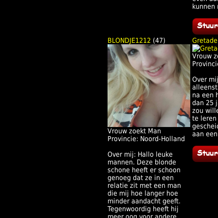
kunnen 
BLONDJE1212
(47)
Gretade
Vrouw z
Provinci
Over mij
alleens
na een 
dan 25 j
zou wil
te leren
gescheid
Vrouw zoekt Man
aan een 
Provincie: Noord-Holland
Over mij: Hallo leuke
mannen. Deze blonde
schone heeft er schoon
genoeg dat ze in een
relatie zit met een man
die mij hoe langer hoe
minder aandacht geeft.
Tegenwoordig heeft hij
meer oog voor andere