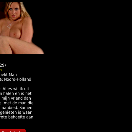
29)
oekt Man
e: Noord-Holland
 Alles wil ik uit
n halen en is het
 mijn vriend dan
wel met de man die
er aanbied. Samen
 genieten is waar
grote behoefte aan