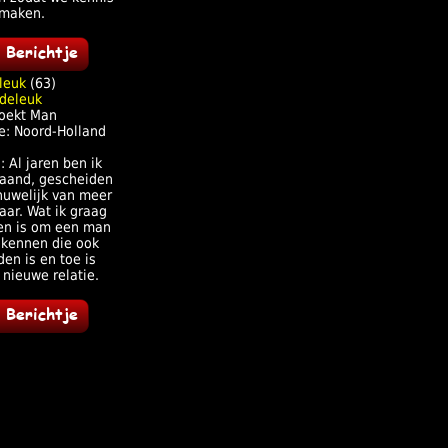
maken.
leuk
(63)
oekt Man
e: Noord-Holland
: Al jaren ben ik
taand, gescheiden
huwelijk van meer
aar. Wat ik graag
len is om een man
 kennen die ook
en is en toe is
nieuwe relatie.