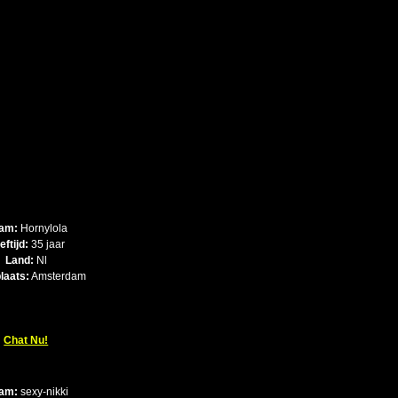
am:
Hornylola
eftijd:
35 jaar
Land:
Nl
laats:
Amsterdam
Chat Nu!
am:
sexy-nikki