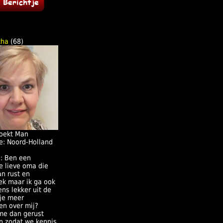
tha
(68)
oekt Man
e: Noord-Holland
j: Ben een
e lieve oma die
an rust en
ek maar ik ga ook
ns lekker uit de
 je meer
en over mij?
me dan gerust
n zodat we kennis