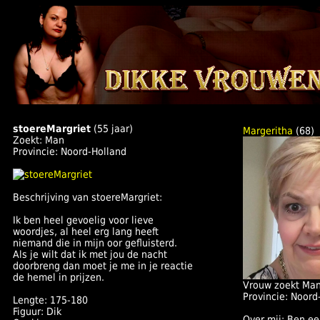
stoereMargriet
(55 jaar)
Margeritha
(68)
Zoekt: Man
Provincie: Noord-Holland
Beschrijving van stoereMargriet:
Ik ben heel gevoelig voor lieve
woordjes, al heel erg lang heeft
niemand die in mijn oor gefluisterd.
Als je wilt dat ik met jou de nacht
doorbreng dan moet je me in je reactie
de hemel in prijzen.
Vrouw zoekt Ma
Provincie: Noord
Lengte: 175-180
Figuur: Dik
Over mij: Ben ee