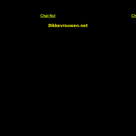
Chat Nu!
Ch
Dikkevrouwen.net