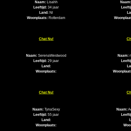
Naam:
Lisahh
Naam
Leeftijd:
34 jaar
Leefti
Land:
Nl
La
Woonplaats:
Rotterdam
Woonplaa
Chat Nu!
Ch
Naam:
SerenaWestwood
Naam:
n
Leeftijd:
29 jaar
Leefti
Land:
La
Woonplaats:
Woonplaat
Chat Nu!
Ch
Naam:
TynaSexy
Naam:
A
Leeftijd:
55 jaar
Leefti
Land:
Woonplaats:
Woo