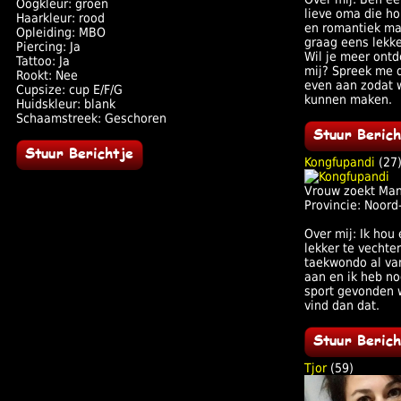
Oogkleur: groen
lieve oma die ho
Haarkleur: rood
en romantiek ma
Opleiding: MBO
graag eens lekker
Piercing: Ja
Wil je meer ontd
Tattoo: Ja
mij? Spreek me 
Rookt: Nee
even aan zodat 
Cupsize: cup E/F/G
kunnen maken.
Huidskleur: blank
Schaamstreek: Geschoren
Kongfupandi
(27
Vrouw zoekt Ma
Provincie: Noord
Over mij: Ik hou
lekker te vechten
taekwondo al van
aan en ik heb no
sport gevonden w
vind dan dat.
Tjor
(59)