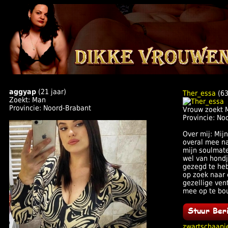
aggyap
(21 jaar)
Ther_essa
(63
Zoekt: Man
Provincie: Noord-Brabant
Vrouw zoekt 
Provincie: No
Over mij: Mij
overal mee naa
mijn soulmate
wel van hond
gezegd te heb
op zoek naar 
gezellige ven
mee op te bo
zwartschaapj