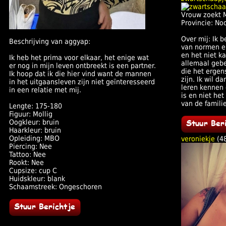
Vrouw zoekt 
Provincie: No
Over mij: Ik 
Beschrijving van aggyap:
van normen e
en het niet k
Ik heb het prima voor elkaar, het enige wat
allemaal geb
er nog in mijn leven ontbreekt is een partner.
die het ergen
Ik hoop dat ik die hier vind want de mannen
zijn. Ik wil 
in het uitgaansleven zijn niet geïnteresseerd
leren kennen 
in een relatie met mij.
is en niet he
van de famili
Lengte: 175-180
Figuur: Mollig
Oogkleur: bruin
Haarkleur: bruin
Opleiding: MBO
veroniekje
(4
Piercing: Nee
Tattoo: Nee
Rookt: Nee
Cupsize: cup C
Huidskleur: blank
Schaamstreek: Ongeschoren