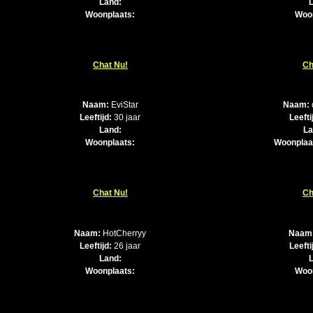
Land:
Woonplaats:
Woo
Chat Nu!
Ch
Naam:
EviStar
Naam:
Leeftijd:
30 jaar
Leefti
Land:
La
Woonplaats:
Woonplaa
Chat Nu!
Ch
Naam:
HotCherryy
Naam
Leeftijd:
26 jaar
Leefti
Land:
Woonplaats:
Woo