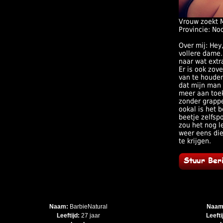
Vrouw zoekt 
Provincie: No
Over mij: Hey
vollere dame.
naar wat ext
Er is ook zov
van te houden
dat mijn man d
meer aan toek
zonder grappe
ookal is het 
beetje zelfspo
zou het nog l
weer eens die
te krijgen.
Naam:
BarbieNatural
Naam
Leeftijd:
27 jaar
Leefti