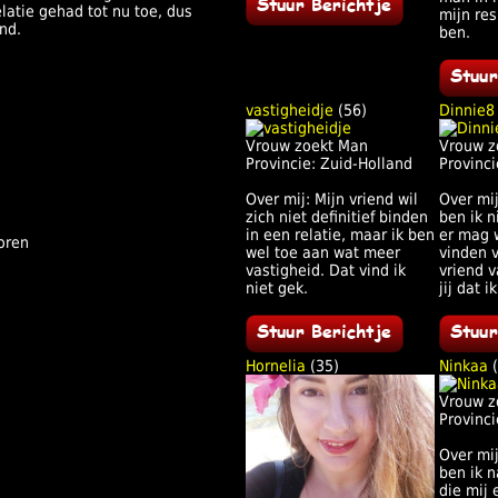
latie gehad tot nu toe, dus
mijn res
nd.
ben.
vastigheidje
(56)
Dinnie8
Vrouw zoekt Man
Vrouw z
Provincie: Zuid-Holland
Provinci
Over mij: Mijn vriend wil
Over mi
zich niet definitief binden
ben ik n
in een relatie, maar ik ben
er mag 
oren
wel toe aan wat meer
vinden 
vastigheid. Dat vind ik
vriend v
niet gek.
jij dat 
Hornelia
(35)
Ninkaa
(
Vrouw z
Provinci
Over mi
ben ik 
die mij 