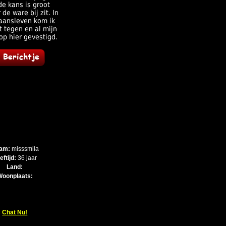
de kans is groot
 de ware bij zit. In
gaansleven kom ik
t tegen en al mijn
op hier gevestigd.
am:
misssmila
eftijd:
36 jaar
Land:
Woonplaats:
Chat Nu!