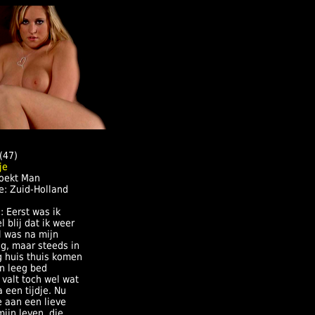
(47)
oekt Man
e: Zuid-Holland
: Eerst was ik
l blij dat ik weer
l was na mijn
ng, maar steeds in
g huis thuis komen
en leeg bed
valt toch wel wat
 een tijdje. Nu
e aan een lieve
ijn leven, die