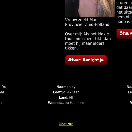
sturen, 
dat daar
het uit
hem nie
Vrouw zoekt Man
hoop is 
Provincie: Zuid-Holland
Over mij: Als het klokje
thuis niet meer tikt, dan
moet hij maar elders
tikken.
-94
Naam:
nely
Na
aar
Leeftijd:
47 jaar
Le
Land:
Nl
:
Woonplaats:
Haarlem
Chat Nu!