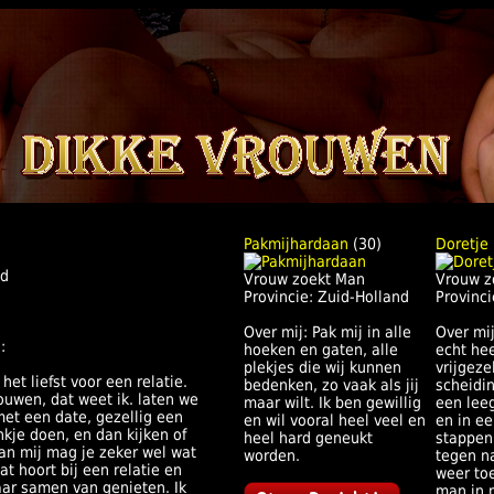
Pakmijhardaan
(30)
Doretje
nd
Vrouw zoekt Man
Vrouw z
Provincie: Zuid-Holland
Provinci
Over mij: Pak mij in alle
Over mij
:
hoeken en gaten, alle
echt hee
plekjes die wij kunnen
vrijgeze
et liefst voor een relatie.
bedenken, zo vaak als jij
scheidi
uwen, dat weet ik. laten we
maar wilt. Ik ben gewillig
een lee
et een date, gezellig een
en wil vooral heel veel en
en in e
nkje doen, en dan kijken of
heel hard geneukt
stappen 
an mij mag je zeker wel wat
worden.
tegen na
t hoort bij een relatie en
weer to
ar samen van genieten. Ik
man in m