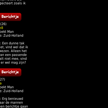
pecteert zoals ik
(26)
oekt Man
e: Zuid-Holland
j: Een dunne tak
iet, vind wel dat ik
wezen. Alleen het
van een passende
alt niet mee, vind
ik er wel mag zijn?
27)
oekt Man
e: Zuid-Holland
j: Erg benieuwd
naar de mannen
een berichtje gaan