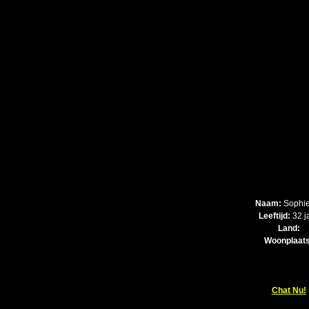
Naam:
Sophie
Leeftijd:
32 j
Land:
Woonplaats
Chat Nu!