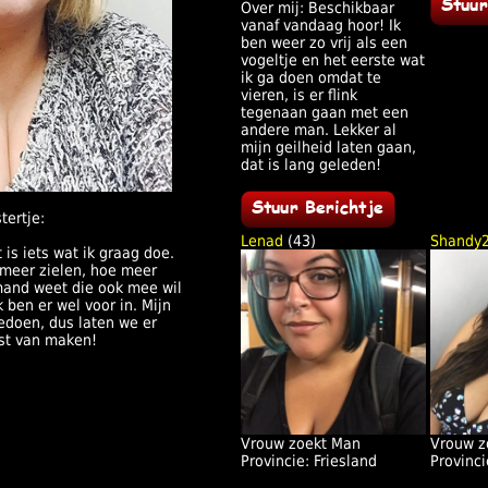
Over mij: Beschikbaar
vanaf vandaag hoor! Ik
ben weer zo vrij als een
vogeltje en het eerste wat
ik ga doen omdat te
vieren, is er flink
tegenaan gaan met een
andere man. Lekker al
mijn geilheid laten gaan,
dat is lang geleden!
tertje:
Lenad
(43)
Shandy
is iets wat ik graag doe.
 meer zielen, hoe meer
mand weet die ook mee wil
 ben er wel voor in. Mijn
edoen, dus laten we er
st van maken!
Vrouw zoekt Man
Vrouw z
Provincie: Friesland
Provinci