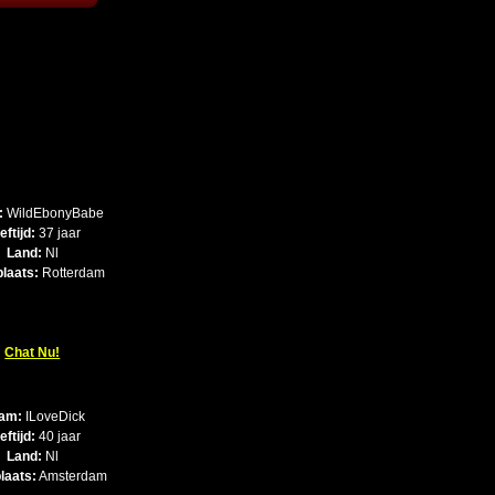
:
WildEbonyBabe
eftijd:
37 jaar
Land:
Nl
laats:
Rotterdam
Chat Nu!
am:
ILoveDick
eftijd:
40 jaar
Land:
Nl
laats:
Amsterdam