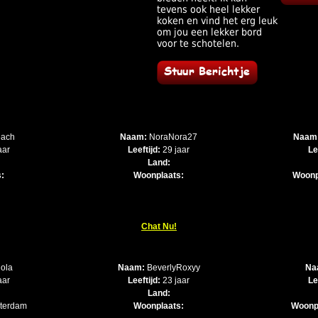
tevens ook heel lekker
koken en vind het erg leuk
om jou een lekker bord
voor te schotelen.
each
Naam:
NoraNora27
Naam
aar
Leeftijd:
29 jaar
Le
Land:
:
Woonplaats:
Woonp
Chat Nu!
ola
Naam:
BeverlyRoxyy
Na
aar
Leeftijd:
23 jaar
Le
Land:
terdam
Woonplaats:
Woonp