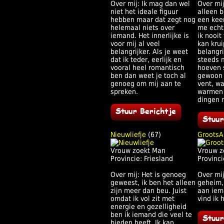
Over mij: Ik mag dan wel
Over mi
niet het ideale figuur
alleen b
hebben maar dat zegt nog
een keer
helemaal niets over
me echt
iemand. Het innerlijke is
ik nooi
voor mij al veel
kan kru
belangrijker. Als je weet
belangrij
dat ik teder, eerlijk en
steeds 
vooral heel romantisch
hoeven s
ben dan weet je toch al
gewoon 
genoeg om mij aan te
vent, w
spreken.
warmen
dingen 
Nieuwliefje
(67)
GrootsA
Vrouw zoekt Man
Vrouw z
Provincie: Friesland
Provinci
Over mij: Het is genoeg
Over mij
geweest, ik ben het alleen
geheim, 
zijn meer dan beu. Juist
aan iema
omdat ik vol zit met
vind ik 
energie en gezelligheid
ben ik iemand die veel te
bieden heeft. Ik kan