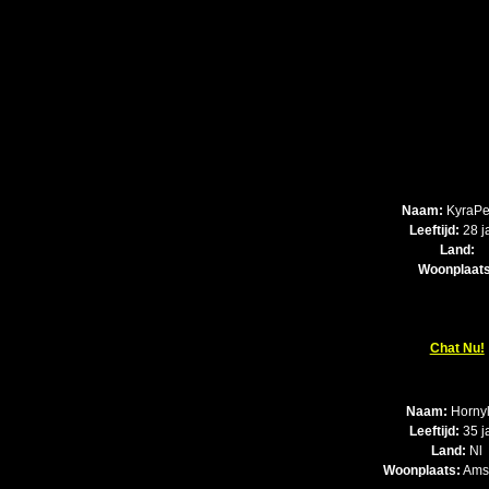
Naam:
KyraP
Leeftijd:
28 j
Land:
Woonplaats
Chat Nu!
Naam:
Hornyl
Leeftijd:
35 j
Land:
Nl
Woonplaats:
Ams