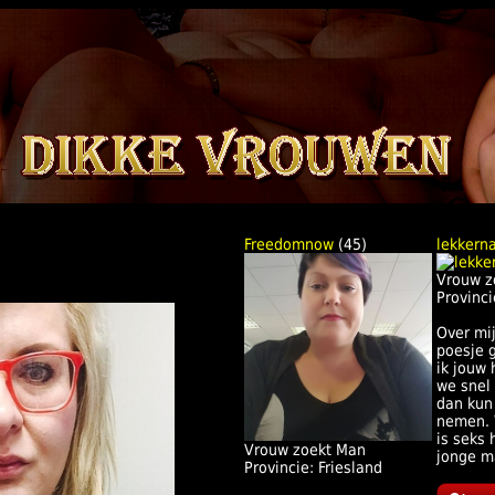
Freedomnow
(45)
lekkerna
Vrouw z
Provinci
Over mij
poesje 
ik jouw 
we snel
dan kun 
nemen. W
is seks
Vrouw zoekt Man
jonge m
Provincie: Friesland