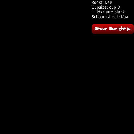
Rookt: Nee
Cupsize: cup D
Huidskleur: blank
Schaamstreek: Kaal