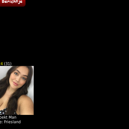
24
(31)
oekt Man
e: Friesland