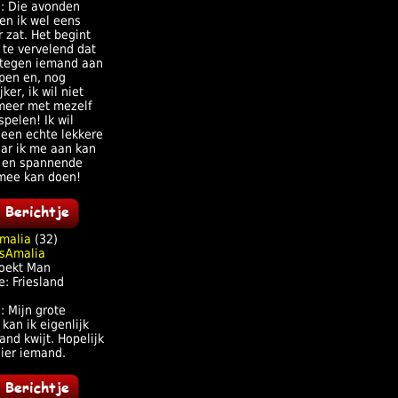
j: Die avonden
en ik wel eens
 zat. Het begint
 te vervelend dat
t tegen iemand aan
ipen en, nog
ker, ik wil niet
meer met mezelf
pelen! Ik wil
een echte lekkere
aar ik me aan kan
 en spannende
mee kan doen!
malia
(32)
oekt Man
e: Friesland
: Mijn grote
kan ik eigenlijk
nd kwijt. Hopelijk
hier iemand.