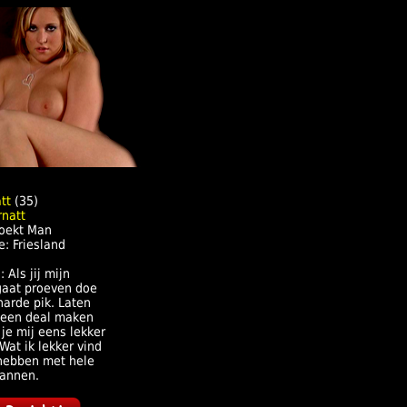
tt
(35)
oekt Man
e: Friesland
: Als jij mijn
gaat proeven doe
harde pik. Laten
 een deal maken
je mij eens lekker
at ik lekker vind
 hebben met hele
annen.