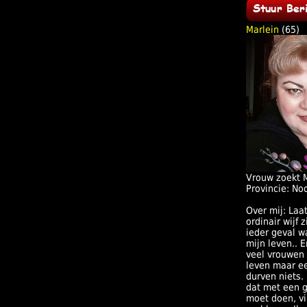
Marlein
(65)
Vrouw zoekt 
Provincie: No
Over mij: Laa
ordinair wijf z
ieder geval wa
mijn leven.. 
veel vrouwen 
leven maar ee
durven niets. 
dat met een 
moet doen, vi