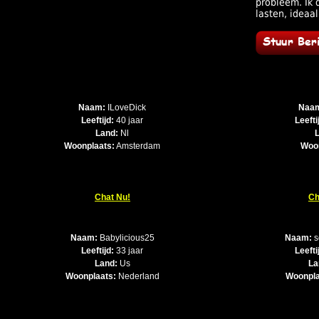
probleem. Ik d
lasten, ideaal
Naam:
ILoveDick
Naa
Leeftijd:
40 jaar
Leefti
Land:
Nl
Woonplaats:
Amsterdam
Woo
Chat Nu!
Ch
Naam:
Babylicious25
Naam:
s
Leeftijd:
33 jaar
Leefti
Land:
Us
La
Woonplaats:
Nederland
Woonpla