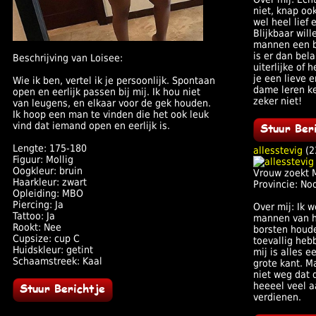
niet, knap oo
wel heel lief 
Blijkbaar wil
mannen een b
is er dan bela
Beschrijving van Loisee:
uiterlijke of h
je een lieve 
Wie ik ben, vertel ik je persoonlijk. Spontaan
dame leren k
open en eerlijk passen bij mij. Ik hou niet
zeker niet!
van leugens, en elkaar voor de gek houden.
Ik hoop een man te vinden die het ook leuk
vind dat iemand open en eerlijk is.
Lengte: 175-180
allesstevig
(2
Figuur: Mollig
Oogkleur: bruin
Vrouw zoekt 
Haarkleur: zwart
Provincie: No
Opleiding: MBO
Piercing: Ja
Over mij: Ik w
Tattoo: Ja
mannen van he
Rookt: Nee
borsten houde
Cupsize: cup C
toevallig heb
Huidskleur: getint
mij is alles 
Schaamstreek: Kaal
grote kant. M
niet weg dat 
heeeel veel 
verdienen.