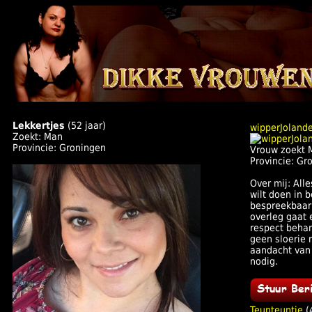
Lekkertjes
(52 jaar)
wipperJoland
Zoekt: Man
Provincie: Groningen
Vrouw zoekt 
Provincie: Gr
Over mij: All
wilt doen in b
bespreekbaar,
overleg gaat
respect behan
geen sloerie
aandacht van
nodig.
Teunteuntje
(