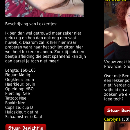
Beschrijving van Lekkertjes:
Ik ben dan wel getrouwd maar zeker niet
gelukkig en heb dan ook nog een saai
huwelijk. Daarom zal ik hier hier maar
proberen want naar het schijnt zitten hier
wel heel lekkere mannen. Zoek jij ook een
beetje afleiding die best spannend kan zijn
dan aarzel je toch niet meer!
Vrouw zoekt 
Provincie: Gr
Lengte: 160-165
Figuur: Mollig
Over mij: Ben 
Oogkleur: bruin
een lekker pot
Haarkleur: bruin
niet! Verder 
Opleiding: HBO
vrijheid en a
Piercing: Nee
zoeken we el
Tattoo: Nee
idee toch?
Rookt: Nee
Cupsize: cup D
Huidskleur: getint
Schaamstreek: Kaal
Carolyna
(50)