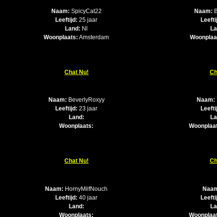
Naam:
SpicyCat22
Naam:
B
Leeftijd:
25 jaar
Leefti
Land:
Nl
La
Woonplaats:
Amsterdam
Woonplaa
Chat Nu!
Ch
Naam:
BeverlyRoxyy
Naam:
Leeftijd:
23 jaar
Leefti
Land:
La
Woonplaats:
Woonplaa
Chat Nu!
Ch
Naam:
HornyMilfNouch
Naa
Leeftijd:
40 jaar
Leefti
Land:
La
Woonplaats:
Woonplaa