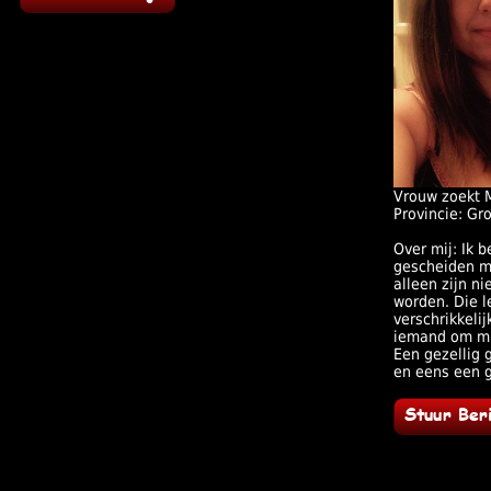
Vrouw zoekt 
Provincie: Gr
Over mij: Ik b
gescheiden m
alleen zijn n
worden. Die l
verschrikkelij
iemand om mij
Een gezellig 
en eens een 