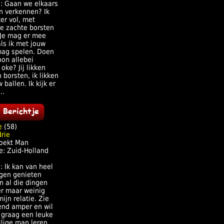
j: Gaan we elkaars
n verkennen? Ik
er vol, met
ge zachte borsten
 Je mag er mee
ls ik met jouw
mag spelen. Doen
on allebei
 oke? Jij likken
 borsten, ik likken
 ballen. Ik kijk er
..
e
(58)
oekt Man
e: Zuid-Holland
: Ik kan van heel
ngen genieten
n al die dingen
r maar weinig
mijn relatie. Zie
end amper en wil
 graag een leuke
llige man leren