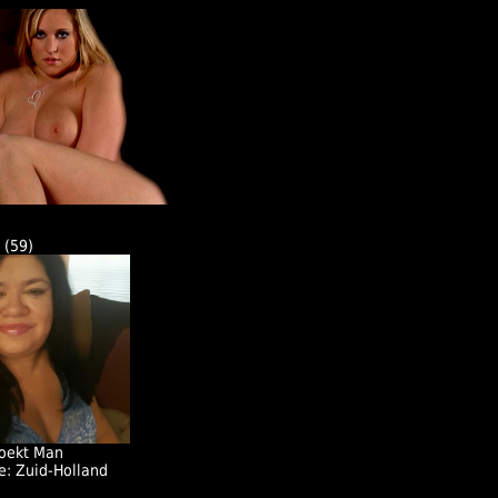
(59)
oekt Man
e: Zuid-Holland