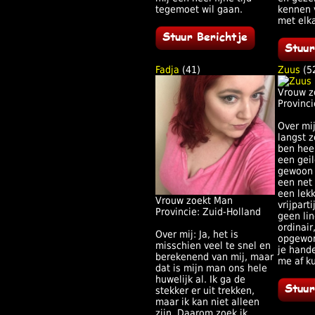
tegemoet wil gaan.
kennen v
met elka
Fadja
(41)
Zuus
(5
Vrouw z
Provinci
Over mij
langst z
ben heel
een gei
gewoon 
een net 
een lekk
Vrouw zoekt Man
vrijparti
Provincie: Zuid-Holland
geen lin
ordinair,
Over mij: Ja, het is
opgewon
misschien veel te snel en
je hand
berekenend van mij, maar
me af k
dat is mijn man ons hele
huwelijk al. Ik ga de
stekker er uit trekken,
maar ik kan niet alleen
zijn. Daarom zoek ik