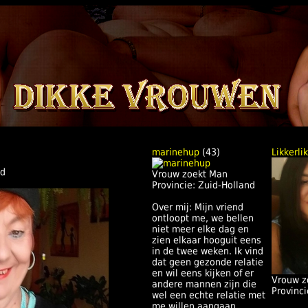
marinehup
(43)
Likkerlik
nd
Vrouw zoekt Man
Provincie: Zuid-Holland
Over mij: Mijn vriend
ontloopt me, we bellen
niet meer elke dag en
zien elkaar hooguit eens
in de twee weken. Ik vind
dat geen gezonde relatie
en wil eens kijken of er
Vrouw z
andere mannen zijn die
Provinci
wel een echte relatie met
me willen aangaan.