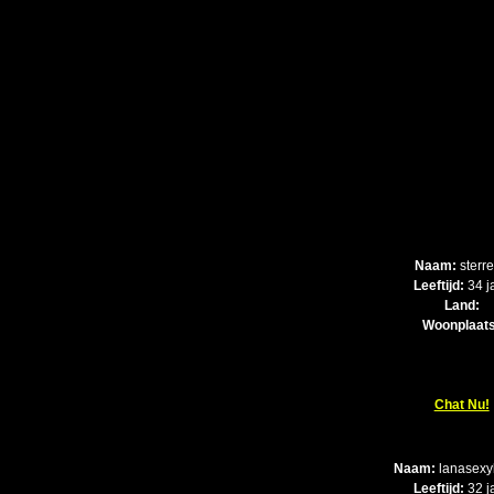
Naam:
sterr
Leeftijd:
34 j
Land:
Woonplaats
Chat Nu!
Naam:
lanasexy
Leeftijd:
32 j