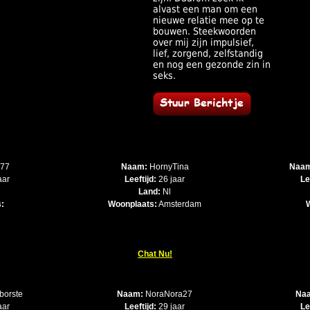
alvast een man om een
nieuwe relatie mee op te
bouwen. Steekwoorden
over mij zijn impulsief,
lief, zorgend, zelfstandig
en nog een gezonde zin in
seks.
e77
Naam:
HornyTina
Naa
aar
Leeftijd:
26 jaar
Le
Land:
Nl
:
Woonplaats:
Amsterdam
Chat Nu!
borste
Naam:
NoraNora27
Na
aar
Leeftijd:
29 jaar
Le