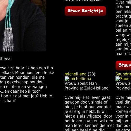
Over mi
lichame
ben lekk
prachti
voor je.
spelen a
ballen 
we gewo
tegelijk,
aan mijn
aan jouw
naar uit.
theea:
evalt zo hoor. Ik heb een fijn
 elkaar. Mooi huis, een leuke
michelliena
(28)
Saundri
tten van honden, die me
 dag gezelschap houden.
Vrouw zoekt Man
Vrouw z
een echte man vervangen
Provincie: Zuid-Holland
Provinci
o...en daar heb ik toch
Hoe zit dat met jou? Heb je
Over mij: Het leven gaat
Over mij
elschap?
gewoon door, single of
veel di
niet, je bent oud voordat
maar va
je er erg in hebt. Ik wil
komen e
niet als als vrijgezel door
voor in 
het leven gaan en wil een
mijn vri
man leren kennen die met
dan ook
mij een heel fijne tijd
en geze