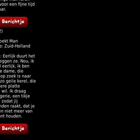
oor een fijne tijd
ar.
2)
oekt Man
e: Zuid-Holland
: Eerlijk duurt het
eggen ze. Nou, ik
 eerlijk, ik ben
le dame, die
op zoek is naar
zo geile kerel, die
ere platte
j wil. Ik draag
gerie, een tikje
 zodat jij
den raakt, dat je
en niet meer van
unt houden.