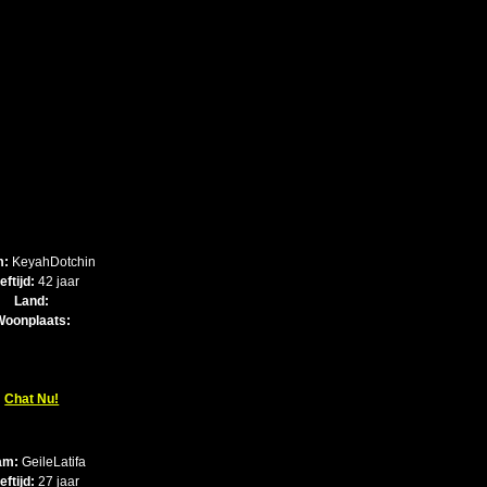
m:
KeyahDotchin
eftijd:
42 jaar
Land:
Woonplaats:
Chat Nu!
am:
GeileLatifa
eftijd:
27 jaar