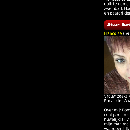
duik te nemen
zwembad. Hou
en paardrijde
Françoise
(59
Vrouw zoekt 
Provincie: Wa
Over mij: Rom
ik al jaren m
huwelijk! Ik v
mijn man me 
waardeert! Ik