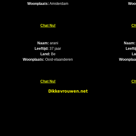
Woonplaats:
Amsterdam
Woo
Chat Nu!
Ch
Naam:
arani
Naam:
Leeftijd:
37 jaar
Leefti
Land:
Be
La
Woonplaats:
Oost-vlaanderen
Woonplaa
Chat Nu!
Ch
Dikkevrouwen.net