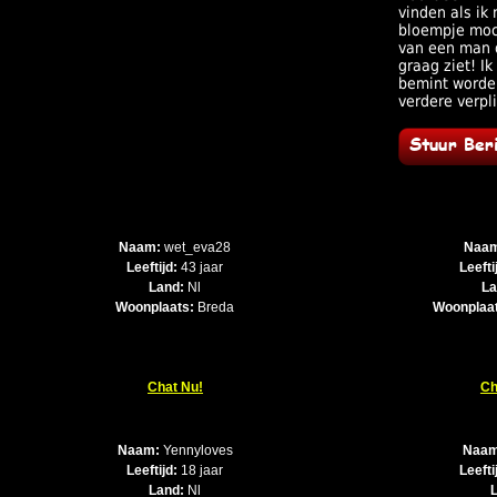
vinden als ik
bloempje moc
van een man d
graag ziet! Ik
bemint worde
verdere verpl
Naam:
wet_eva28
Naa
Leeftijd:
43 jaar
Leefti
Land:
Nl
La
Woonplaats:
Breda
Woonplaa
Chat Nu!
Ch
Naam:
Yennyloves
Naam
Leeftijd:
18 jaar
Leefti
Land:
Nl