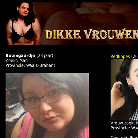
Boomgaardje
(28 jaar)
Redlippes
(26
Zoekt: Man
Provincie: Waals-Brabant
Vrouw zoekt 
Provincie: Wa
Over mij: Rom