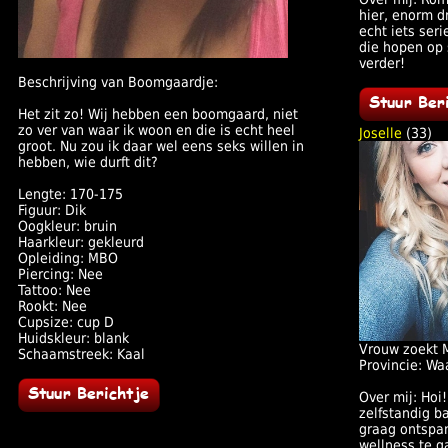
hier, enorm d
echt iets ser
die hopen op 
verder!
Beschrijving van Boomgaardje:
Het zit zo! Wij hebben een boomgaard, niet
zo ver van waar ik woon en die is echt heel
Joselle
(33)
groot. Nu zou ik daar wel eens seks willen in
hebben, wie durft dit?
Lengte: 170-175
Figuur: Dik
Oogkleur: bruin
Haarkleur: gekleurd
Opleiding: MBO
Piercing: Nee
Tattoo: Nee
Rookt: Nee
Cupsize: cup D
Huidskleur: blank
Vrouw zoekt 
Schaamstreek: Kaal
Provincie: Wa
Over mij: Hoi
zelfstandig b
graag ontspa
wellness te g